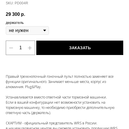
SKU:
PD004R
29 300
р.
держатель
ЗАКАЗАТЬ
Правый трехкнопочный гоночный пульт полностью заменяет все
функции оригинального. Занимает меньше места, корпус из
алюминия. Plug&Play.
Устанавливается вместо ответной части тормозной машинки.
Если в вашей конфигурации нет возможности установить на
тормозную машинку, то необходимо приобрести дополнительную
ответную часть (держатель).
СКАРТИМ - официальный представитель WRS в России.
в нашем сервисном центре вы сможете установить продукцию WRS.