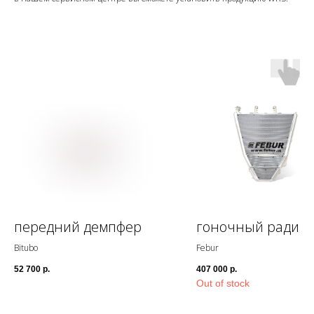
передний демпфер
гоночный радиат
Bitubo
Febur
52 700
р.
407 000
р.
Out of stock