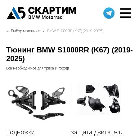
Новости
Мотоциклы
Запчасти
Мотосер
← Выбор мотоцикла
/
BMW S1000RR (K67) (2019-2025)
+7 4
Тюнинг BMW S1000RR (K67) (2019-
2025)
Все необходимое для трека и города
подножки
защита двигателя