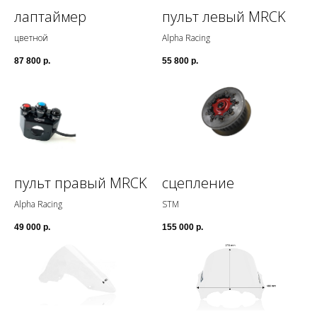
лаптаймер
пульт левый МRCK
цветной
Alpha Racing
Генеральный спонсор
Титульный спонсор
87 800
р.
55 800
р.
© СКАРТИМ
– команда основана в 2013 году
Пользуясь этим сайтом, вы соглашаетесь
с политикой обработки персональных
данных
и файлов cookies 🍪
пульт правый МRCK
сцепление
Alpha Racing
STM
49 000
р.
155 000
р.