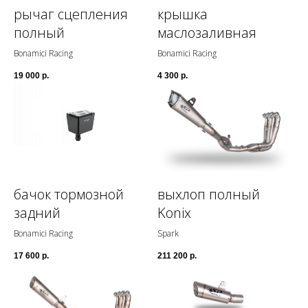
рычаг сцепления
крышка
полный
маслозаливная
Bonamici Racing
Bonamici Racing
19 000
р.
4 300
р.
бачок тормозной
выхлоп полный
задний
Konix
Bonamici Racing
Spark
17 600
р.
211 200
р.