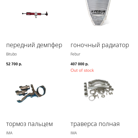
передний демпфер
гоночный радиатор
Bitubo
Febur
52 700
р.
407 000
р.
Out of stock
тормоз пальцем
траверса полная
IMA
IMA