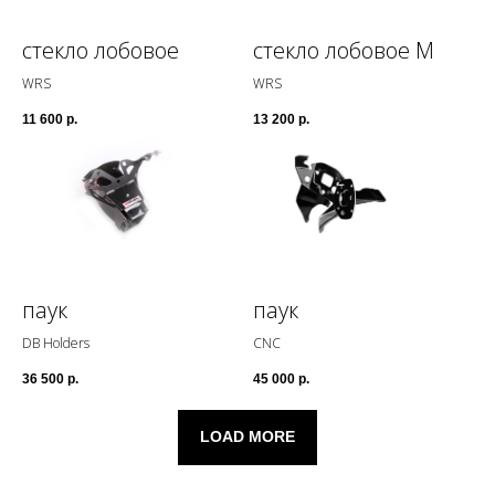
стекло лобовое
стекло лобовое М
WRS
WRS
11 600
р.
13 200
р.
паук
паук
DB Holders
CNC
36 500
р.
45 000
р.
LOAD MORE