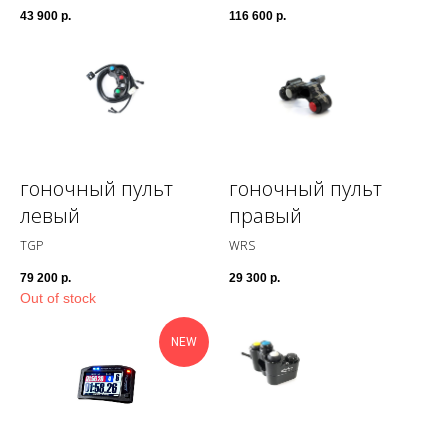
43 900
р.
116 600
р.
КОНТАКТЫ
Москва, ул. Подвойского 5/19
+7 495 767-55-50
Написать в Telegram
гоночный пульт
гоночный пульт
7675550@gmail.com
левый
правый
TGP
WRS
79 200
р.
29 300
р.
Out of stock
ПОДПИСЫВАЙТЕСЬ НА НАС В
TELEGRAM!
NEW
Подписаться
Написать
в Telegram
письмо