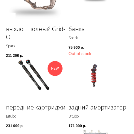
выхлоп полный Grid-
банка
O
Spark
Spark
75 900
р.
Out of stock
211 200
р.
NEW
передние картриджи
задний амортизатор
Bitubo
Bitubo
231 000
р.
171 000
р.