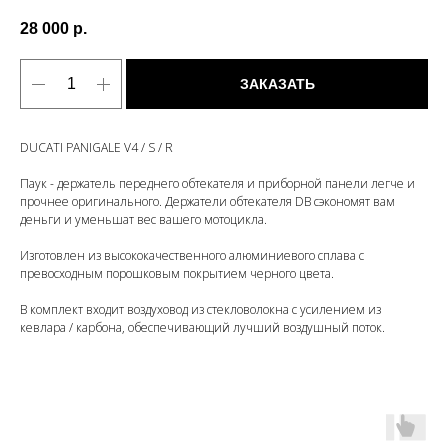
28 000
р.
ЗАКАЗАТЬ
DUCATI PANIGALE V4 / S / R
Паук - держатель переднего обтекателя и приборной панели легче и
прочнее оригинального. Держатели обтекателя DB сэкономят вам
деньги и уменьшат вес вашего мотоцикла.
Изготовлен из высококачественного алюминиевого сплава с
превосходным порошковым покрытием черного цвета.
В комплект входит воздуховод из стекловолокна с усилением из
кевлара / карбона, обеспечивающий лучший воздушный поток.