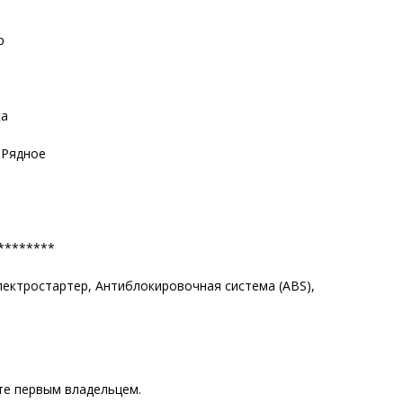
р
ка
 Рядное
********
ектростартер, Антиблокировочная система (ABS),
те первым владельцем.