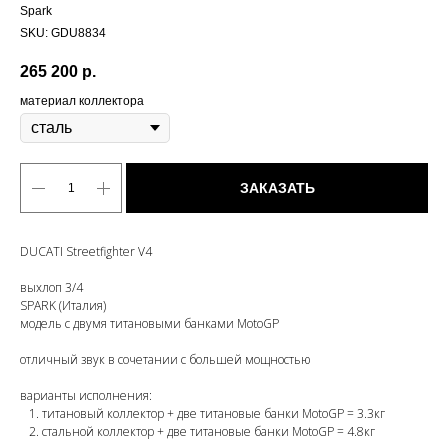
Spark
SKU:
GDU8834
265 200
р.
материал коллектора
ЗАКАЗАТЬ
DUCATI Streetfighter V4
выхлоп 3/4
SPARK (Италия)
модель с двумя титановыми банками MotoGP
отличный звук в сочетании с большей мощностью
варианты исполнения:
титановый коллектор + две титановые банки MotoGP = 3.3кг
стальной коллектор + две титановые банки MotoGP = 4.8кг