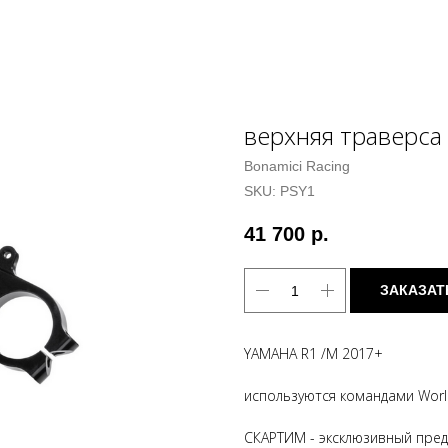
верхняя траверса
Bonamici Racing
SKU:
PSY1
41 700
р.
ЗАКАЗАТ
YAMAHA R1 /M 2017+
используются командами World
СКАРТИМ - эксклюзивный предс