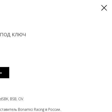
 под ключ
Ь
SBK, BSB, CIV.
тавитель Bonamici Racing в России.