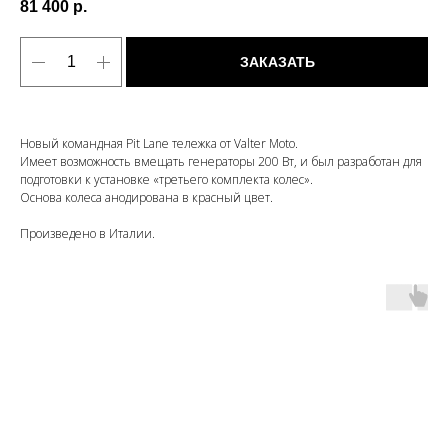
81 400
р.
ЗАКАЗАТЬ
Новый командная Pit Lane тележка от Valter Moto.
Имеет возможность вмещать генераторы 200 Вт, и был разработан для
подготовки к установке «третьего комплекта колес».
Основа колеса анодирована в красный цвет.
Произведено в Италии.