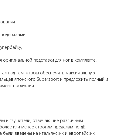
зования
 подножками
упербайку,
я оригинальной подставки для ног в комплекте.
тал над тем, чтобы обеспечить максимальную
ельцев японского Supersport и предложить полный и
имент продукции:
лы и глушители, отвечающие различным
более или менее строгим пределам по дБ.
а были введены на итальянских и европейских