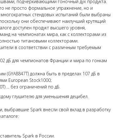
 швами, подчеркивающими гоночный дух продукта.
это не просто формальное упражнение, но и
 многократных стендовых испытаний были выбраны
 поскольку они обеспечивают наилучший крутящий
алоге доступен продукт высшего уровня,
манд на чемпионатах мира, как с коллекторами из
полностью титановыми коллекторами.
шители в соответствии с различным требуемым
102 дБ для чемпионатов Франции и мира по гонкам
 мм (GYA8847T) должна быть в пределах 107 дБ в
ями European Stock1000;
) ... без ограничений по дБ.
аждому глушителю для уменьшения децибел.
, выбравшие Spark внесли свой вклад в разработку
каталоге:
тавитель Spark в России.