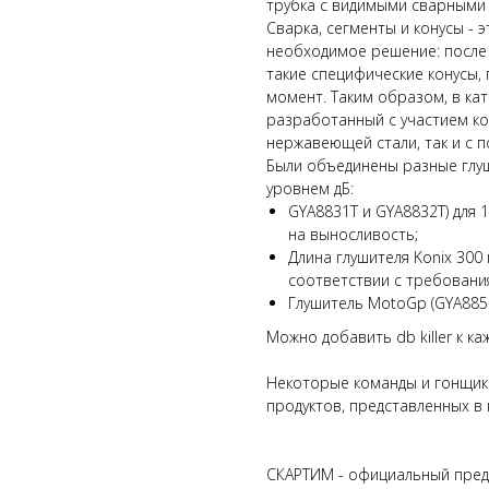
трубка с видимыми сварными
Сварка, сегменты и конусы - 
необходимое решение: после
такие специфические конусы,
момент. Таким образом, в кат
разработанный с участием ко
нержавеющей стали, так и с 
Были объединены разные глу
уровнем дБ:
GYA8831T и GYA8832T) для 
на выносливость;
Длина глушителя Konix 300
соответствии с требовани
Глушитель MotoGp (GYA8850T
Можно добавить db killer к к
Некоторые команды и гонщики
продуктов, представленных в 
СКАРТИМ - официальный предс