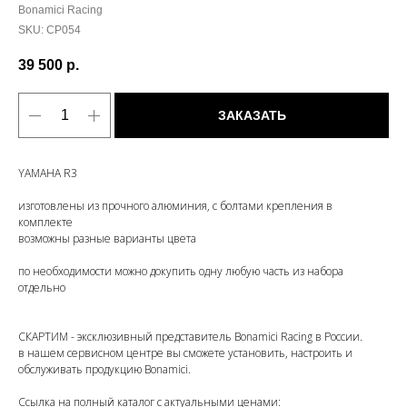
Bonamici Racing
SKU:
CP054
39 500
р.
ЗАКАЗАТЬ
YAMAHA R3
изготовлены из прочного алюминия, с болтами крепления в
комплекте
возможны разные варианты цвета
по необходимости можно докупить одну любую часть из набора
отдельно
СКАРТИМ - эксклюзивный представитель Bonamici Racing в России.
в нашем сервисном центре вы сможете установить, настроить и
обслуживать продукцию Bonamici.
Ссылка на полный каталог с актуальными ценами: