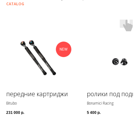
CATALOG
NEW
передние картриджи
ролики под подка
Bitubo
Bonamici Racing
231 000
р.
5 400
р.