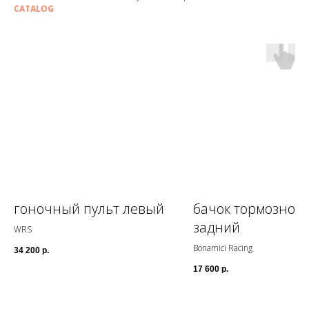
CATALOG
гоночный пульт левый
бачок тормозной
задний
WRS
Bonamici Racing
34 200
р.
17 600
р.