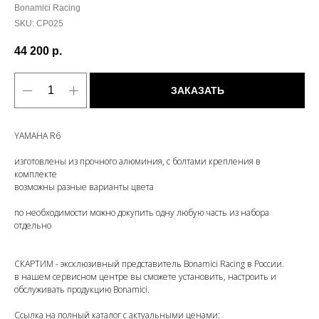
Bonamici Racing
SKU:
CP025
44 200
р.
ЗАКАЗАТЬ
YAMAHA R6
изготовлены из прочного алюминия, с болтами крепления в
комплекте
возможны разные варианты цвета
по необходимости можно докупить одну любую часть из набора
отдельно
СКАРТИМ - эксклюзивный представитель Bonamici Racing в России.
в нашем сервисном центре вы сможете установить, настроить и
обслуживать продукцию Bonamici.
Ссылка на полный каталог с актуальными ценами: