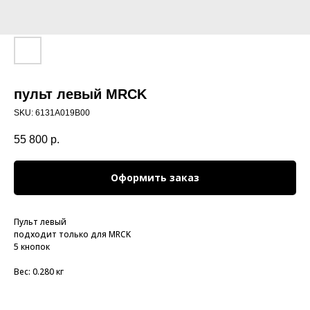
пульт левый МRCK
SKU:
6131A019B00
55 800
р.
Оформить заказ
Пульт левый
подходит только для МRCK
5 кнопок
Вес: 0.280 кг